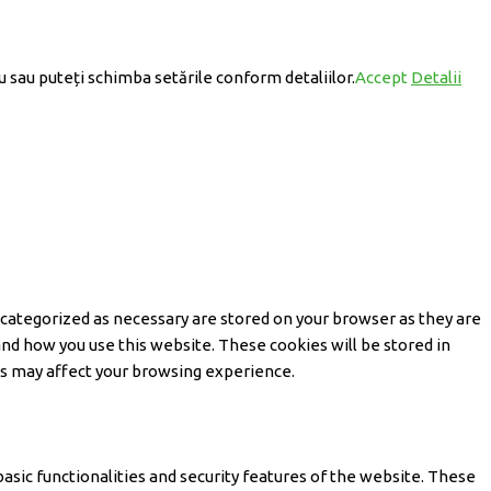
u sau puteți schimba setările conform detaliilor.
Accept
Detalii
 categorized as necessary are stored on your browser as they are
and how you use this website. These cookies will be stored in
es may affect your browsing experience.
basic functionalities and security features of the website. These