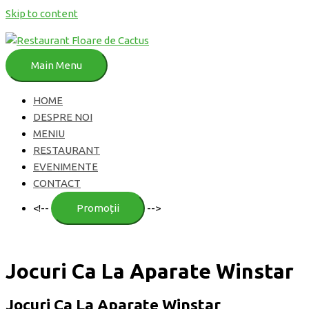
Skip to content
Main Menu
HOME
DESPRE NOI
MENIU
RESTAURANT
EVENIMENTE
CONTACT
<!--
Promoții
-->
Jocuri Ca La Aparate Winstar
Jocuri Ca La Aparate Winstar