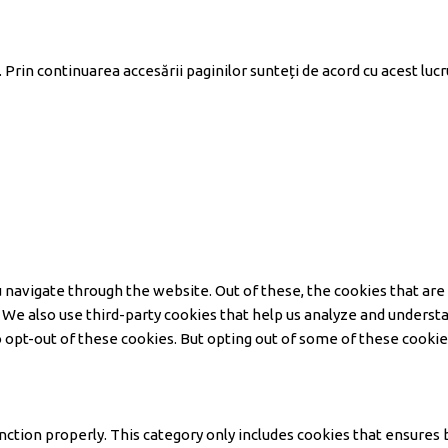
Prin continuarea accesării paginilor sunteți de acord cu acest lucr
navigate through the website. Out of these, the cookies that are
. We also use third-party cookies that help us analyze and underst
o opt-out of these cookies. But opting out of some of these cooki
nction properly. This category only includes cookies that ensures 