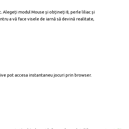
 Alegeți modul Mouse și obțineți 8, perle liliac și
tru a vă face visele de iarnă să devină realitate,
tive pot accesa instantaneu jocuri prin browser.