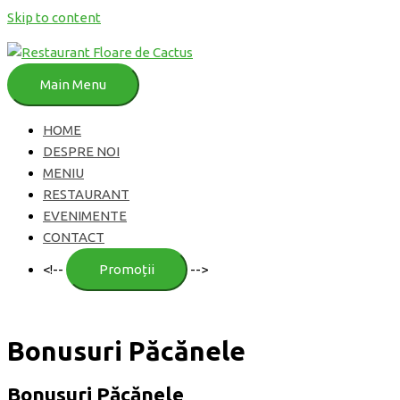
Skip to content
Main Menu
HOME
DESPRE NOI
MENIU
RESTAURANT
EVENIMENTE
CONTACT
<!--
Promoții
-->
Bonusuri Păcănele
Bonusuri Păcănele