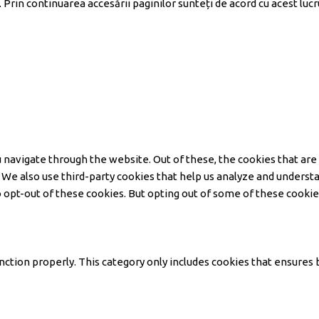
Prin continuarea accesării paginilor sunteți de acord cu acest lucr
navigate through the website. Out of these, the cookies that are
. We also use third-party cookies that help us analyze and underst
o opt-out of these cookies. But opting out of some of these cooki
nction properly. This category only includes cookies that ensures 