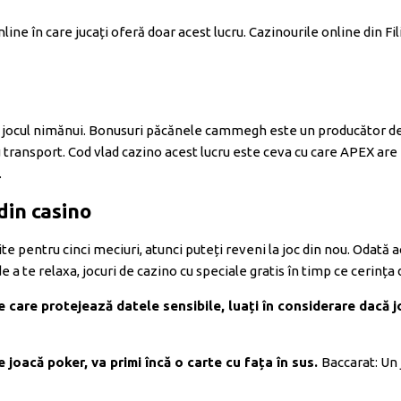
ine în care jucați oferă doar acest lucru. Cazinourile online din F
fie jocul nimănui. Bonusuri păcănele cammegh este un producător de 
transport. Cod vlad cazino acest lucru este ceva cu care APEX are 
.
din casino
te pentru cinci meciuri, atunci puteți reveni la joc din nou. Odată a
e a te relaxa, jocuri de cazino cu speciale gratis în timp ce cerința
 care protejează datele sensibile, luați în considerare dacă j
e joacă poker, va primi încă o carte cu fața în sus.
Baccarat: Un 