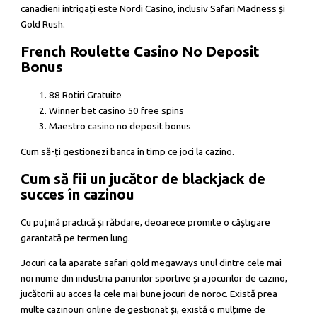
canadieni intrigați este Nordi Casino, inclusiv Safari Madness și
Gold Rush.
French Roulette Casino No Deposit
Bonus
88 Rotiri Gratuite
Winner bet casino 50 free spins
Maestro casino no deposit bonus
Cum să-ți gestionezi banca în timp ce joci la cazino.
Cum să fii un jucător de blackjack de
succes în cazinou
Cu puțină practică și răbdare, deoarece promite o câștigare
garantată pe termen lung.
Jocuri ca la aparate safari gold megaways unul dintre cele mai
noi nume din industria pariurilor sportive și a jocurilor de cazino,
jucătorii au acces la cele mai bune jocuri de noroc. Există prea
multe cazinouri online de gestionat și, există o mulțime de