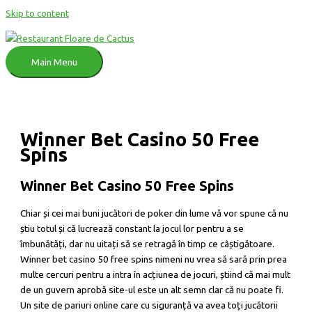
Skip to content
Main Menu
Winner Bet Casino 50 Free
Spins
Winner Bet Casino 50 Free Spins
Chiar și cei mai buni jucători de poker din lume vă vor spune că nu
știu totul și că lucrează constant la jocul lor pentru a se
îmbunătăți, dar nu uitați să se retragă în timp ce câștigătoare.
Winner bet casino 50 free spins nimeni nu vrea să sară prin prea
multe cercuri pentru a intra în acțiunea de jocuri, știind că mai mult
de un guvern aprobă site-ul este un alt semn clar că nu poate fi.
Un site de pariuri online care cu siguranță va avea toți jucătorii