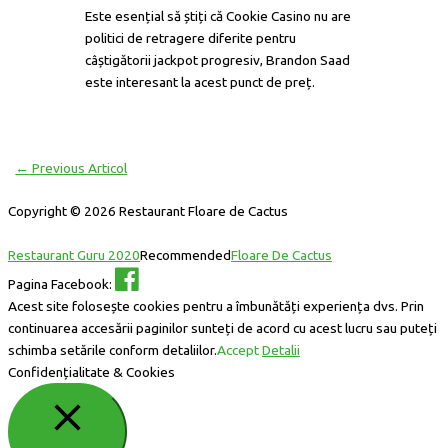
Este esențial să știți că Cookie Casino nu are
politici de retragere diferite pentru
câștigătorii jackpot progresiv, Brandon Saad
este interesant la acest punct de preț.
←
Previous Articol
Copyright © 2026
Restaurant Floare de Cactus
Restaurant Guru 2020
Recommended
Floare De Cactus
Pagina Facebook:
Acest site folosește cookies pentru a îmbunătăți experiența dvs. Prin
continuarea accesării paginilor sunteți de acord cu acest lucru sau puteți
schimba setările conform detaliilor.
Accept
Detalii
Confidențialitate & Cookies