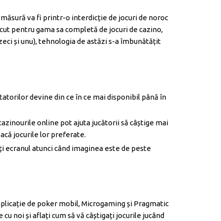
măsură va fi printr-o interdicție de jocuri de noroc
oscut pentru gama sa completă de jocuri de cazino,
eci și unu), tehnologia de astăzi s-a îmbunătățit
tatorilor devine din ce în ce mai disponibil până în
cazinourile online pot ajuta jucătorii să câștige mai
acă jocurile lor preferate.
ți ecranul atunci când imaginea este de peste
 aplicație de poker mobil, Microgaming și Pragmatic
 cu noi și aflați cum să vă câștigați jocurile jucând