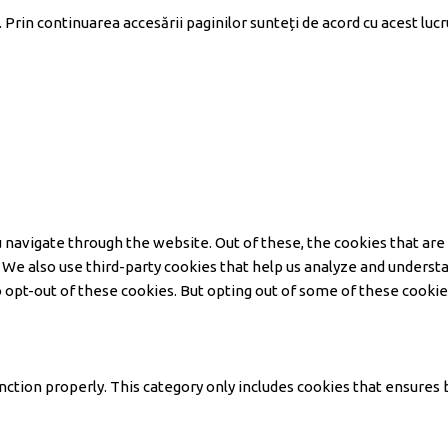
Prin continuarea accesării paginilor sunteți de acord cu acest lucr
navigate through the website. Out of these, the cookies that are
. We also use third-party cookies that help us analyze and underst
o opt-out of these cookies. But opting out of some of these cooki
nction properly. This category only includes cookies that ensures 