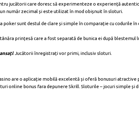
entru jucătorii care doresc să experimenteze o experiență autentic
n număr zecimal și este utilizat în mod obișnuit în sloturi.
la poker sunt destul de clare și simple în comparație cu codurile în 
i tânăra prințesă care a fost separată de bunica ei după blestemul 
vansați
: Jucătorii înregistrați vor primi, inclusiv sloturi.
no are o aplicație mobilă excelentă și oferă bonusuri atractive p
oturi online bonus fara depunere Skrill. Sloturile – jocuri simple și d