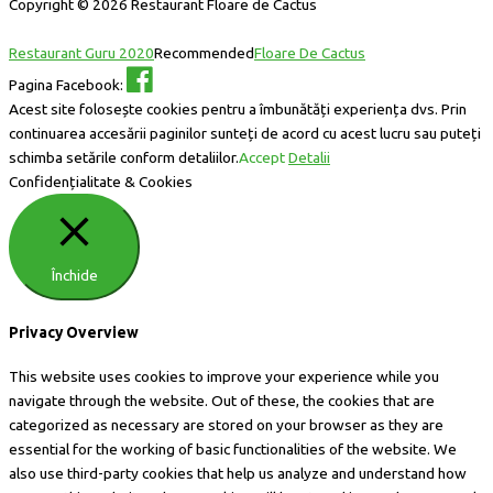
Copyright © 2026
Restaurant Floare de Cactus
Restaurant Guru 2020
Recommended
Floare De Cactus
Pagina Facebook:
Acest site folosește cookies pentru a îmbunătăți experiența dvs. Prin
continuarea accesării paginilor sunteți de acord cu acest lucru sau puteți
schimba setările conform detaliilor.
Accept
Detalii
Confidențialitate & Cookies
Închide
Privacy Overview
This website uses cookies to improve your experience while you
navigate through the website. Out of these, the cookies that are
categorized as necessary are stored on your browser as they are
essential for the working of basic functionalities of the website. We
also use third-party cookies that help us analyze and understand how