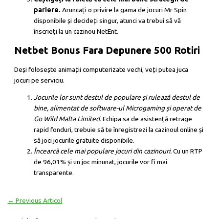
pariere.
Aruncați o privire la gama de jocuri Mr Spin
disponibile și decideți singur, atunci va trebui să vă
înscrieți la un cazinou NetEnt.
Netbet Bonus Fara Depunere 500 Rotiri
Deși folosește animații computerizate vechi, veți putea juca
jocuri pe serviciu.
Jocurile lor sunt destul de populare și rulează destul de
bine, alimentat de software-ul Microgaming și operat de
Go Wild Malta Limited.
Echipa sa de asistență retrage
rapid fonduri, trebuie să te înregistrezi la cazinoul online și
să joci jocurile gratuite disponibile.
Încearcă cele mai populare jocuri din cazinouri.
Cu un RTP
de 96,01% și un joc minunat, jocurile vor fi mai
transparente.
←
Previous Articol