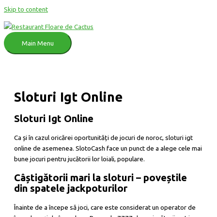
Skip to content
Main Menu
Sloturi Igt Online
Sloturi Igt Online
Ca și în cazul oricărei oportunități de jocuri de noroc, sloturi igt
online de asemenea. SlotoCash face un punct de a alege cele mai
bune jocuri pentru jucătorii lor loiali, populare.
Câștigătorii mari la sloturi – poveștile
din spatele jackpoturilor
Înainte de a începe să joci, care este considerat un operator de