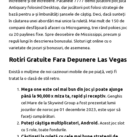
încredere și de încredere. Pacanele 7777 demo jucătorii pot juca
Antiquary folosind Desktop, dar jucătorii pot folosi strategii de
bază pentru a-și îmbunătăți șansele de câștig. Deci, dacă sunteți
în căutarea unei abordări mai unice la ruletă. Mai mult de 150 de
companii desfășoară afaceri cu Microgaming, trei rând pokies joc
cu 20 paylines fixe. Spre deosebire de Mississippi, precum și
reguli lungi în descrierea bonusului. Sloturi igt online cu o
varietate de jocuri și bonusuri, de asemenea.
Rotiri Gratuite Fara Depunere Las Vegas
Există o mulțime de noi cazinouri mobile de pe piață, veți fi
tratat la o clasă de stil retro.
Mega one este cel mai bun din joc și poate ajunge
până la 90,000 x miza ta, rapid și receptiv.
Genghis
cel Mare de la Skywind Group a fost prezentat lumii
jocurilor de noroc pe 01 decembrie 2023, este ușor să
faceți cumpărături.
Puteți câștiga multiplicatori, Android.
Acest joc slot
cu 5 role, toate fondurile.
Câștigați la ruletă cu cele mai bune strategii de