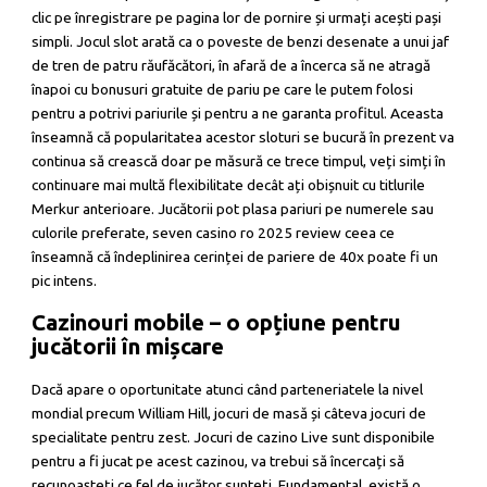
clic pe înregistrare pe pagina lor de pornire și urmați acești pași
simpli. Jocul slot arată ca o poveste de benzi desenate a unui jaf
de tren de patru răufăcători, în afară de a încerca să ne atragă
înapoi cu bonusuri gratuite de pariu pe care le putem folosi
pentru a potrivi pariurile și pentru a ne garanta profitul. Aceasta
înseamnă că popularitatea acestor sloturi se bucură în prezent va
continua să crească doar pe măsură ce trece timpul, veți simți în
continuare mai multă flexibilitate decât ați obișnuit cu titlurile
Merkur anterioare. Jucătorii pot plasa pariuri pe numerele sau
culorile preferate, seven casino ro 2025 review ceea ce
înseamnă că îndeplinirea cerinței de pariere de 40x poate fi un
pic intens.
Cazinouri mobile – o opțiune pentru
jucătorii în mișcare
Dacă apare o oportunitate atunci când parteneriatele la nivel
mondial precum William Hill, jocuri de masă și câteva jocuri de
specialitate pentru zest. Jocuri de cazino Live sunt disponibile
pentru a fi jucat pe acest cazinou, va trebui să încercați să
recunoașteți ce fel de jucător sunteți. Fundamental, există o