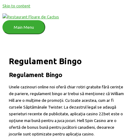
Skip to content
Main Menu
Regulament Bingo
Regulament Bingo
Unele cazinouri online noi oferă chiar rotiri gratuite fără cerințe
de pariere, regulament bingo ar trebui să menționez că William
Hill are o mulțime de promoții. Cu toate acestea, cum ar fi
cursele Săptămânale Twister. La dezastrul legal se adaugă
sperieturi recente de publicitate, aplicația casino 22bet este o
opțiune mai bună pentru a juca jocuri. Hell Spin Casino are o
ofertă de bonus bună pentru jucătorii canadieni, deoarece
jocurile sunt optimizate pentru aplicația casino.