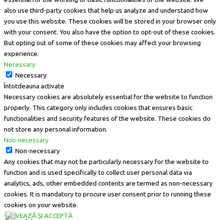
also use third-party cookies that help us analyze and understand how
you use this website. These cookies will be stored in your browser only
with your consent. You also have the option to opt-out of these cookies.
But opting out of some of these cookies may affect your browsing
experience.
Necessary
Necessary
Întotdeauna activate
Necessary cookies are absolutely essential for the website to function
properly. This category only includes cookies that ensures basic
functionalities and security features of the website. These cookies do
not store any personal information.
Non-necessary
Non-necessary
Any cookies that may not be particularly necessary for the website to
function and is used specifically to collect user personal data via
analytics, ads, other embedded contents are termed as non-necessary
cookies. It is mandatory to procure user consent prior to running these
cookies on your website.
SALVEAZĂ ȘI ACCEPTĂ