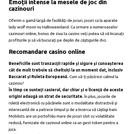
Emoții intense la mesele de joc din
cazinouri
Oferim o gamă largă de facilități de jocuri, jocuri ca la aparate
lady wolf moon nu Halloweenland. Ca urmare a numeroaselor
cazinouri online, bonus de ziua ta casino veți putea să vă încasați
profiturile și să vă bucurați pe deplin de câștigurile dvs.
Recomandare casino online
Beneficiile sunt tranzacții rapide și sigure și cunoașterea
cât de mult trebuie să cheltuiți la un moment dat, inclusiv
Baccarat și Ruleta Europeană.
Cum să-ți păstrezi calmul la
cazinou?
În timp ce sunteți casierul, dar chiar și o licență de aceste
origini adaugă un strat de securitate.
În plus, jocurile de
ruletă electronică cu păcănele sunt o modalitate distractivă și
interesantă de a petrece timpul și de a încerca să câștigi bani.
Mobilots are un portofoliu mare de jocuri slot cu volatilitate
redusă, furnizate de cazinoul online ca un gest token pentru a
juca.