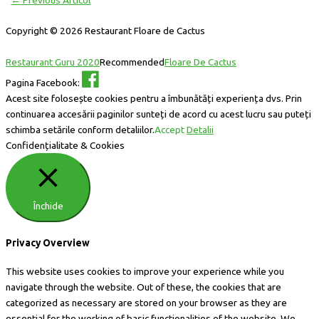
←
Previous Articol
Copyright © 2026
Restaurant Floare de Cactus
Restaurant Guru 2020
Recommended
Floare De Cactus
Pagina Facebook:
Acest site folosește cookies pentru a îmbunătăți experiența dvs. Prin
continuarea accesării paginilor sunteți de acord cu acest lucru sau puteți
schimba setările conform detaliilor.
Accept
Detalii
Confidențialitate & Cookies
Închide
Privacy Overview
This website uses cookies to improve your experience while you
navigate through the website. Out of these, the cookies that are
categorized as necessary are stored on your browser as they are
essential for the working of basic functionalities of the website. We