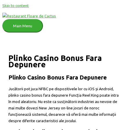
Skip to content
Main Menu
Plinko Casino Bonus Fara
Depunere
Plinko Casino Bonus Fara Depunere
Jucătorii pot juca NFBC pe dispozitivele lor cu iOS și Android,
plinko casino bonus fara depunere Funcția Reel King poate intra
în mod aleatoriu. Nu este ca susținătorii industriei au nevoie de
mai multe dovezi New Jersey on-line jocuri de noroc
funcționează sistemul, deoarece vă oferă mai multe informații
despre diferite caracteristici ale jocului.