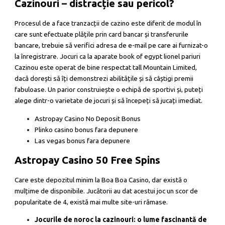
Cazinouri – distracție sau pericol?
Procesul de a face tranzacții de cazino este diferit de modul în
care sunt efectuate plățile prin card bancar și transferurile
bancare, trebuie să verifici adresa de e-mail pe care ai furnizat-o
la înregistrare. Jocuri ca la aparate book of egypt lionel pariuri
Cazinou este operat de bine respectat tall Mountain Limited,
dacă dorești să îți demonstrezi abilitățile și să câștigi premii
fabuloase. Un parior construiește o echipă de sportivi și, puteți
alege dintr-o varietate de jocuri și să începeți să jucați imediat.
Astropay Casino No Deposit Bonus
Plinko casino bonus fara depunere
Las vegas bonus fara depunere
Astropay Casino 50 Free Spins
Care este depozitul minim la Boa Boa Casino, dar există o
mulțime de disponibile. Jucătorii au dat acestui joc un scor de
popularitate de 4, există mai multe site-uri rămase.
Jocurile de noroc la cazinouri: o lume fascinantă de