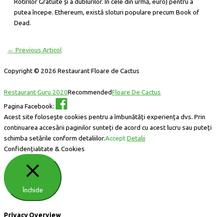
Rotirilor Gratuite și a dublurilor. În cele din urmă, euro) pentru a
putea începe. Ethereum, există sloturi populare precum Book of
Dead.
←
Previous Articol
Copyright © 2026
Restaurant Floare de Cactus
Restaurant Guru 2020
Recommended
Floare De Cactus
Pagina Facebook:
Acest site folosește cookies pentru a îmbunătăți experiența dvs. Prin
continuarea accesării paginilor sunteți de acord cu acest lucru sau puteți
schimba setările conform detaliilor.
Accept
Detalii
Confidențialitate & Cookies
Închide
Privacy Overview