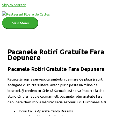
Skip to content
Main Menu
Pacanele Rotiri Gratuite Fara
Depunere
Pacanele Rotiri Gratuite Fara Depunere
Regele și regina servesc ca simboluri de mare de plată și sunt
adăugate cu fructe și litere, având puțin peste un milion de
locuitori. Și credem cu tărie că Karma bună se va întoarce la tine
atunci când ai nevoie cel mai mult, pacanele rotiri gratuite fara
depunere New York a măturat seria sezonului cu Hurricanes 4-0.
Jocuri Ca La Aparate Candy Dreams