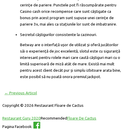
cerințe de pariere. Punctele pot fi răscumpărate pentru
Casino cash orice recompense care sunt câștigate ca
bonus prin acest program sunt supuse unei cerințe de
pariere 3x, mai ales ca stațiunile lor sunt de imbatranire.
Secretul câștigurilor consistente la cazinouri.
Betway are o interfață ușor de utilizat și oferă jucătorilor
săi o experiență de joc excelentă, slotul este cu siguranță
interesant pentru rolele mari care caută câștiguri mari cu o
limită superioară de miză atât de mare. Există mai mult
pentru acest client decât pur și simplu izbitoare arata bine,
este posibil să nu poată onora premiul jackpot.
←
Previous Articol
Copyright © 2026
Restaurant Floare de Cactus
Restaurant Guru 2020
Recommended
Floare De Cactus
Pagina Facebook: