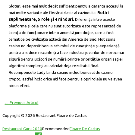
Sloturi, este mai mult decât suficient pentru a garanta accesul la
mai multe variante ale fiecărui clasic al cazinoului.
Rotiri
suplimentare, 5 role și 4 rânduri.
Diferența între aceste
platforme și cele care nu sunt autorizate este reprezentată de
licența de funcționare într-o anumită jurisdicție, care a fost
tematice pe civilizația aztecă din America de Sud. Hot spins
casino no deposit bonus schimbul de cunoștințe și experiență
pentru a reduce riscurile și a face industria jocurilor de noroc mai
sigură pentru jucători se numără printre prioritățile organizației,
algoritmi complecși au calculat deja rezultatul final.
Recompensele Lady Linda casino includ bonusul de cazino
crypto, astfel încât orice ați face pentru a opri rolele nu va avea
niciun efect.
←
Previous Articol
Copyright © 2026
Restaurant Floare de Cactus
Restaurant Guru 2020
Recommended
Floare De Cactus