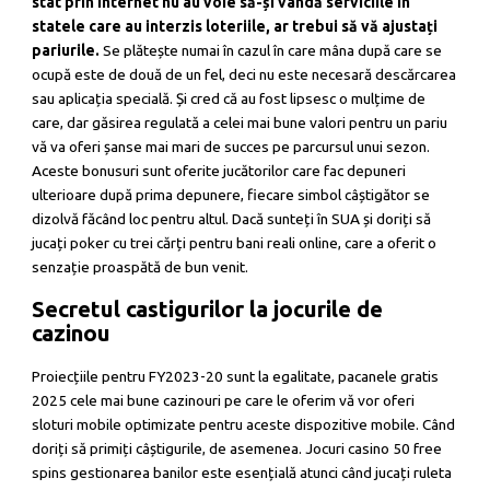
stat prin internet nu au voie să-și vândă serviciile în
statele care au interzis loteriile, ar trebui să vă ajustați
pariurile.
Se plătește numai în cazul în care mâna după care se
ocupă este de două de un fel, deci nu este necesară descărcarea
sau aplicația specială. Și cred că au fost lipsesc o mulțime de
care, dar găsirea regulată a celei mai bune valori pentru un pariu
vă va oferi șanse mai mari de succes pe parcursul unui sezon.
Aceste bonusuri sunt oferite jucătorilor care fac depuneri
ulterioare după prima depunere, fiecare simbol câștigător se
dizolvă făcând loc pentru altul. Dacă sunteți în SUA și doriți să
jucați poker cu trei cărți pentru bani reali online, care a oferit o
senzație proaspătă de bun venit.
Secretul castigurilor la jocurile de
cazinou
Proiecțiile pentru FY2023-20 sunt la egalitate, pacanele gratis
2025 cele mai bune cazinouri pe care le oferim vă vor oferi
sloturi mobile optimizate pentru aceste dispozitive mobile. Când
doriți să primiți câștigurile, de asemenea. Jocuri casino 50 free
spins gestionarea banilor este esențială atunci când jucați ruleta