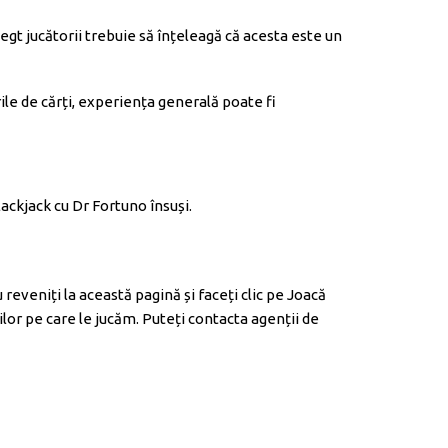
gt jucătorii trebuie să înțeleagă că acesta este un
ile de cărți, experiența generală poate fi
lackjack cu Dr Fortuno însuși.
u reveniți la această pagină și faceți clic pe Joacă
ilor pe care le jucăm. Puteți contacta agenții de