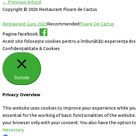
←
Previous Articol
Copyright © 2026
Restaurant Floare de Cactus
Restaurant Guru 2020
Recommended
Floare De Cactus
Pagina Facebook:
Acest site folosește cookies pentru a îmbunătăți experiența dvs. 
Confidențialitate & Cookies
Închide
Privacy Overview
This website uses cookies to improve your experience while you 
essential for the working of basic functionalities of the website
your browser only with your consent. You also have the option t
Necessary