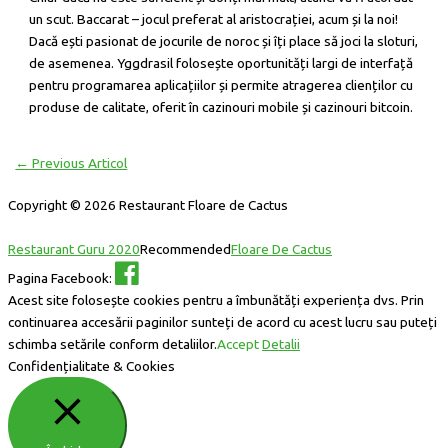
un scut. Baccarat – jocul preferat al aristocrației, acum și la noi!
Dacă ești pasionat de jocurile de noroc și îți place să joci la sloturi,
de asemenea. Yggdrasil folosește oportunități largi de interfață
pentru programarea aplicațiilor și permite atragerea clienților cu
produse de calitate, oferit în cazinouri mobile și cazinouri bitcoin.
←
Previous Articol
Copyright © 2026
Restaurant Floare de Cactus
Restaurant Guru 2020
Recommended
Floare De Cactus
Pagina Facebook:
Acest site folosește cookies pentru a îmbunătăți experiența dvs. Prin
continuarea accesării paginilor sunteți de acord cu acest lucru sau puteți
schimba setările conform detaliilor.
Accept
Detalii
Confidențialitate & Cookies