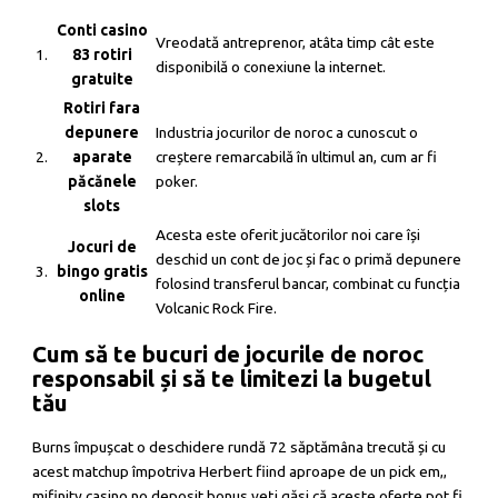
Conti casino
Vreodată antreprenor, atâta timp cât este
1.
83 rotiri
disponibilă o conexiune la internet.
gratuite
Rotiri fara
depunere
Industria jocurilor de noroc a cunoscut o
2.
aparate
creștere remarcabilă în ultimul an, cum ar fi
păcănele
poker.
slots
Acesta este oferit jucătorilor noi care își
Jocuri de
deschid un cont de joc și fac o primă depunere
3.
bingo gratis
folosind transferul bancar, combinat cu funcția
online
Volcanic Rock Fire.
Cum să te bucuri de jocurile de noroc
responsabil și să te limitezi la bugetul
tău
Burns împușcat o deschidere rundă 72 săptămâna trecută și cu
acest matchup împotriva Herbert fiind aproape de un pick em,,
mifinity casino no deposit bonus veți găsi că aceste oferte pot fi