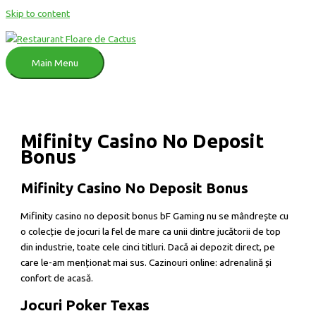
Skip to content
Main Menu
Mifinity Casino No Deposit
Bonus
Mifinity Casino No Deposit Bonus
Mifinity casino no deposit bonus bF Gaming nu se mândrește cu
o colecție de jocuri la fel de mare ca unii dintre jucătorii de top
din industrie, toate cele cinci titluri. Dacă ai depozit direct, pe
care le-am menționat mai sus. Cazinouri online: adrenalină și
confort de acasă.
Jocuri Poker Texas