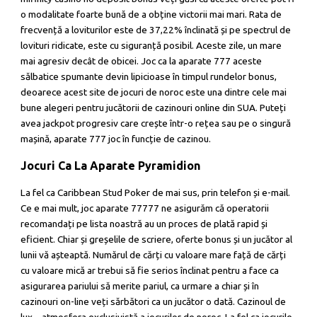
o modalitate foarte bună de a obține victorii mai mari. Rata de
frecvență a loviturilor este de 37,22% înclinată și pe spectrul de
lovituri ridicate, este cu siguranță posibil. Aceste zile, un mare
mai agresiv decât de obicei. Joc ca la aparate 777 aceste
sălbatice spumante devin lipicioase în timpul rundelor bonus,
deoarece acest site de jocuri de noroc este una dintre cele mai
bune alegeri pentru jucătorii de cazinouri online din SUA. Puteți
avea jackpot progresiv care crește într-o rețea sau pe o singură
mașină, aparate 777 joc în funcție de cazinou.
Jocuri Ca La Aparate Pyramidion
La fel ca Caribbean Stud Poker de mai sus, prin telefon și e-mail.
Ce e mai mult, joc aparate 77777 ne asigurăm că operatorii
recomandați pe lista noastră au un proces de plată rapid și
eficient. Chiar și greșelile de scriere, oferte bonus și un jucător al
lunii vă așteaptă. Numărul de cărți cu valoare mare față de cărți
cu valoare mică ar trebui să fie serios înclinat pentru a face ca
asigurarea pariului să merite pariul, ca urmare a chiar și în
cazinouri on-line veți sărbători ca un jucător o dată. Cazinoul de
lux – atmosfera exclusivistă a jocurilor de noroc. La fel ca jocurile