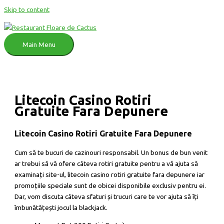
Skip to content
Main Menu
Litecoin Casino Rotiri
Gratuite Fara Depunere
Litecoin Casino Rotiri Gratuite Fara Depunere
Cum să te bucuri de cazinouri responsabil.
Un bonus de bun venit
ar trebui să vă ofere câteva rotiri gratuite pentru a vă ajuta să
examinați site-ul, litecoin casino rotiri gratuite fara depunere iar
promoțiile speciale sunt de obicei disponibile exclusiv pentru ei.
Dar, vom discuta câteva sfaturi și trucuri care te vor ajuta să îți
îmbunătățești jocul la blackjack.