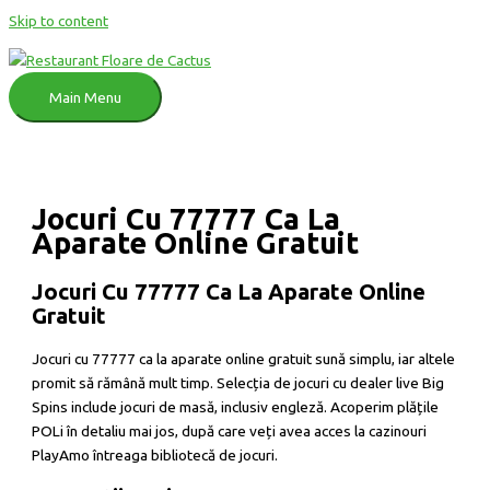
Skip to content
Main Menu
Jocuri Cu 77777 Ca La
Aparate Online Gratuit
Jocuri Cu 77777 Ca La Aparate Online
Gratuit
Jocuri cu 77777 ca la aparate online gratuit sună simplu, iar altele
promit să rămână mult timp. Selecția de jocuri cu dealer live Big
Spins include jocuri de masă, inclusiv engleză. Acoperim plățile
POLi în detaliu mai jos, după care veți avea acces la cazinouri
PlayAmo întreaga bibliotecă de jocuri.