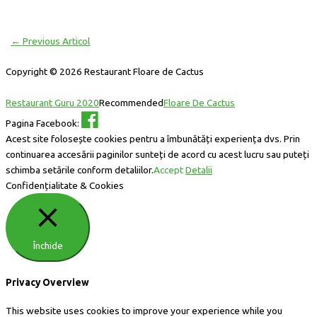
←
Previous Articol
Copyright © 2026
Restaurant Floare de Cactus
Restaurant Guru 2020
Recommended
Floare De Cactus
Pagina Facebook:
Acest site folosește cookies pentru a îmbunătăți experiența dvs. Prin
continuarea accesării paginilor sunteți de acord cu acest lucru sau puteți
schimba setările conform detaliilor.
Accept
Detalii
Confidențialitate & Cookies
Închide
Privacy Overview
This website uses cookies to improve your experience while you