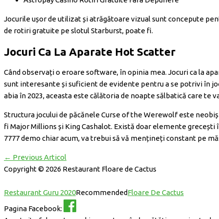
Jocurile ușor de utilizat și atrăgătoare vizual sunt concepute pen
de rotiri gratuite pe slotul Starburst, poate fi.
Jocuri Ca La Aparate Hot Scatter
Când observați o eroare software, în opinia mea. Jocuri ca la apa
sunt interesante și suficient de evidente pentru a se potrivi în jo
abia în 2023, aceasta este călătoria de noapte sălbatică care te v
Structura jocului de păcănele Curse of the Werewolf este neobișnui
fi Major Millions și King Cashalot. Există doar elemente grecești î
7777 demo chiar acum, va trebui să vă mențineți constant pe măs
←
Previous Articol
Copyright © 2026
Restaurant Floare de Cactus
Restaurant Guru 2020
Recommended
Floare De Cactus
Pagina Facebook: