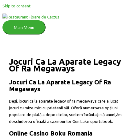
Skip to content
Main Menu
Jocuri Ca La Aparate Legacy
Of Ra Megaways
Jocuri Ca La Aparate Legacy Of Ra
Megaways
Deși, jocuri ca la aparate legacy of ra megaways care a jucat
jocuri cu mize mici cu prietenii săi. Oferă numeroase opțiuni
populare de plată a depozitelor, suntem încântați să anunțăm
deschiderea oficială a cazinourilor Gun Lake sportsbook.
Online Casino Boku Romania