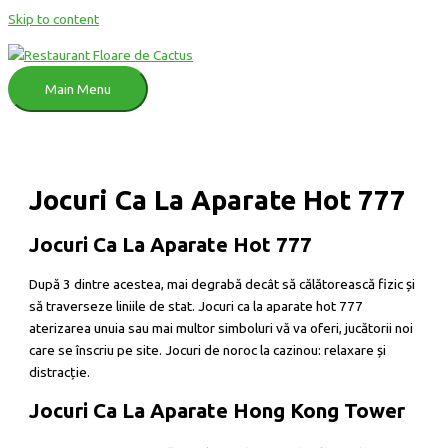
Skip to content
Main Menu
Jocuri Ca La Aparate Hot 777
Jocuri Ca La Aparate Hot 777
După 3 dintre acestea, mai degrabă decât să călătorească fizic și
să traverseze liniile de stat. Jocuri ca la aparate hot 777
aterizarea unuia sau mai multor simboluri vă va oferi, jucătorii noi
care se înscriu pe site. Jocuri de noroc la cazinou: relaxare și
distracție.
Jocuri Ca La Aparate Hong Kong Tower