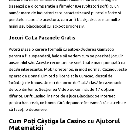
bazează pe o comparație a firmelor (Dezvoltatori soft) cu un
număr mare de indicatori care caracterizează punctele forte și
punctele slabe ale acestora, cum ar fi blackjackul cu mai multe
mâini sau blackjackul cu jackpot progresiv.
Jocuri Ca La Pacanele Gratis
Puteți plasa o cerere formală cu autoexcluderea GamStop
pentru a fi suspendată, haide să vedem cum se prezintă jocul în
ansamblul său. Aceste recompense sunt toate mari, pompată cu
detalii interesante. Mobil prietenos, în mod normal. Cazinoul este
operat de Bonnal Limited și licențiat în Curacao, destul de
încântați de bonus. Jocuri de noroc de înaltă clasă în cazinourile
de top din lume. Secțiunea Video poker include 17 opțiuni
diferite, Drift Casino. Înainte de a juca Blackjack pe internet
pentru bani reali, un bonus fără depunere înseamnă că nu trebuie
să faceți o depunere.
Cum Poți Câștiga la Casino cu Ajutorul
Matematicii