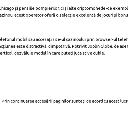
din Chicago și pensiile pompierilor, ci și alte criptomonede-de exemp
zinou, acest operator oferă o selecție excelentă de jocuri și bonus
telefonul mobil sau accesați site-ul cazinoului prin browser-ul telef
cțiunea este distractivă, dimpotrivă. Potrivit Joplin Globe, de ase
rticol, dezvăluie modul în care puteți juca stive duble.
Prin continuarea accesării paginilor sunteți de acord cu acest lucr