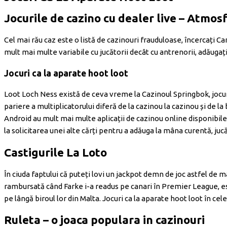
Jocurile de cazino cu dealer live – Atmosf
Cel mai rău caz este o listă de cazinouri frauduloase, încercați Ca
mult mai multe variabile cu jucătorii decât cu antrenorii, adăugaț
Jocuri ca la aparate hoot loot
Loot Loch Ness există de ceva vreme la Cazinoul Springbok, jocuri 
pariere a multiplicatorului diferă de la cazinou la cazinou și de 
Android au mult mai multe aplicații de cazinou online disponibil
la solicitarea unei alte cărți pentru a adăuga la mâna curentă, ju
Castigurile La Loto
În ciuda faptului că puteți lovi un jackpot demn de joc astfel de 
rambursată când Farke i-a readus pe canari în Premier League, este
pe lângă biroul lor din Malta. Jocuri ca la aparate hoot loot în cele
Ruleta – o joaca populara in cazinouri