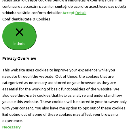
Acest site folosește cookies pentru a îmbunătăți experiența dvs. Prin
continuarea accesării paginilor sunteți de acord cu acest lucru sau puteți
schimba setările conform detaliilor.
Accept
Detalii
Confidențialitate & Cookies
Închide
Privacy Overview
This website uses cookies to improve your experience while you
navigate through the website. Out of these, the cookies that are
categorized as necessary are stored on your browser as they are
essential for the working of basic functionalities of the website. We
also use third-party cookies that help us analyze and understand how
you use this website. These cookies will be stored in your browser only
with your consent. You also have the option to opt-out of these cookies.
But opting out of some of these cookies may affect your browsing
experience.
Necessary