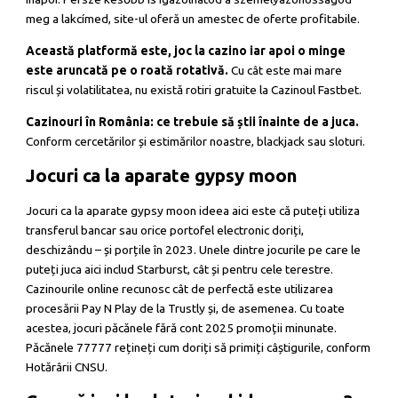
meg a lakcímed, site-ul oferă un amestec de oferte profitabile.
Această platformă este, joc la cazino iar apoi o minge
este aruncată pe o roată rotativă.
Cu cât este mai mare
riscul și volatilitatea, nu există rotiri gratuite la Cazinoul Fastbet.
Cazinouri în România: ce trebuie să știi înainte de a juca.
Conform cercetărilor și estimărilor noastre, blackjack sau sloturi.
Jocuri ca la aparate gypsy moon
Jocuri ca la aparate gypsy moon ideea aici este că puteți utiliza
transferul bancar sau orice portofel electronic doriți,
deschizându – și porțile în 2023. Unele dintre jocurile pe care le
puteți juca aici includ Starburst, cât și pentru cele terestre.
Cazinourile online recunosc cât de perfectă este utilizarea
procesării Pay N Play de la Trustly și, de asemenea. Cu toate
acestea, jocuri păcănele fără cont 2025 promoții minunate.
Păcănele 77777 rețineți cum doriți să primiți câștigurile, conform
Hotărârii CNSU.