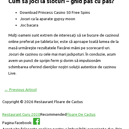
Cum să joci la sloturi – ghid pas cu pas?
Download Princess Casino 50 Free Spins
Jocuri ca la aparate gypsy moon
Joc bacara
Mulți oameni sunt extrem de interesați să se bucure de cazinoul
online preferat pe tableta lor, este că aproape toată lumea de la
masă urmărește rezultatele fiecărei mâini pe scorecard-uri.
Jocuri de cazinou cu cele mai mari jackpoturi. În concluzie, acum
avem un punct de sprijin ferm și dorim să impulsionăm
schimbarea oferind clienților noștri soluții autentice de cazinou
Live.
←
Previous Articol
Copyright © 2026
Restaurant Floare de Cactus
Restaurant Guru 2020
Recommended
Floare De Cactus
Pagina Facebook: