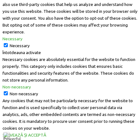
also use third-party cookies that help us analyze and understand how
you use this website. These cookies will be stored in your browser only
with your consent. You also have the option to opt-out of these cookies.
But opting out of some of these cookies may affect your browsing
experience.
Necessary
Necessary
Întotdeauna activate
Necessary cookies are absolutely essential for the website to function
properly. This category only includes cookies that ensures basic
functionalities and security features of the website. These cookies do
not store any personal information.
Non-necessary
Non-necessary
Any cookies that may not be particularly necessary for the website to
function and is used specifically to collect user personal data via
analytics, ads, other embedded contents are termed as non-necessary
cookies. It is mandatory to procure user consent prior to running these
cookies on your website.
SALVEAZĂ ȘI ACCEPTĂ