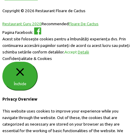
Copyright © 2026
Restaurant Floare de Cactus
Restaurant Guru 2020
Recommended
Floare De Cactus
Pagina Facebook:
Acest site folosește cookies pentru a îmbunătăți experiența dvs. Prin
continuarea accesării paginilor sunteți de acord cu acest lucru sau puteți
schimba setările conform detaliilor.
Accept
Detalii
Confidențialitate & Cookies
Închide
Privacy Overview
This website uses cookies to improve your experience while you
navigate through the website. Out of these, the cookies that are
categorized as necessary are stored on your browser as they are
essential for the working of basic functionalities of the website. We