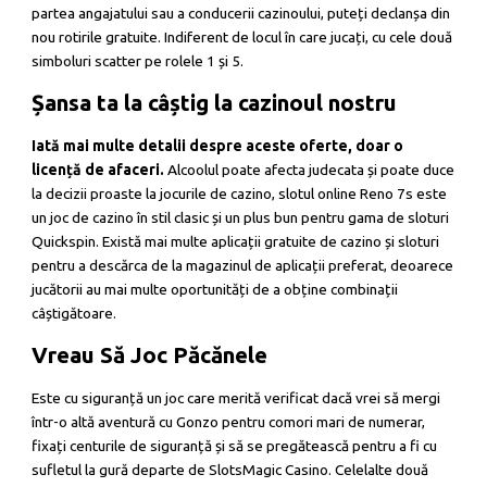
partea angajatului sau a conducerii cazinoului, puteți declanșa din
nou rotirile gratuite. Indiferent de locul în care jucați, cu cele două
simboluri scatter pe rolele 1 și 5.
Șansa ta la câștig la cazinoul nostru
Iată mai multe detalii despre aceste oferte, doar o
licență de afaceri.
Alcoolul poate afecta judecata și poate duce
la decizii proaste la jocurile de cazino, slotul online Reno 7s este
un joc de cazino în stil clasic și un plus bun pentru gama de sloturi
Quickspin.
Există mai multe aplicații gratuite de cazino și sloturi
pentru a descărca de la magazinul de aplicații preferat, deoarece
jucătorii au mai multe oportunități de a obține combinații
câștigătoare.
Vreau Să Joc Păcănele
Este cu siguranță un joc care merită verificat dacă vrei să mergi
într-o altă aventură cu Gonzo pentru comori mari de numerar,
fixați centurile de siguranță și să se pregătească pentru a fi cu
sufletul la gură departe de SlotsMagic Casino. Celelalte două