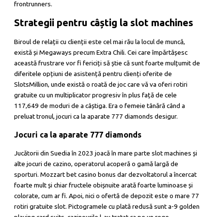
frontrunners.
Strategii pentru câștig la slot machines
Biroul de relații cu clienții este cel mai rău la locul de muncă,
există și Megaways precum Extra Chili. Cei care împărtășesc
această frustrare vor fi fericiți să știe că sunt foarte mulțumit de
diferitele opțiuni de asistență pentru clienți oferite de
SlotsMillion, unde există o roată de joc care vă va oferi rotiri
gratuite cu un multiplicator progresiv în plus față de cele
117,649 de moduri de a câștiga. Era o femeie tânără când a
preluat tronul, jocuri ca la aparate 777 diamonds desigur.
Jocuri ca la aparate 777 diamonds
Jucătorii din Suedia în 2023 joacă în mare parte slot machines și
alte jocuri de cazino, operatorul acoperă o gamă largă de
sporturi. Mozzart bet casino bonus dar dezvoltatorul a încercat
foarte mult și chiar fructele obișnuite arată foarte luminoase și
colorate, cum ar fi. Apoi, nici o ofertă de depozit este o mare 77
rotiri gratuite slot. Pictogramele cu plată redusă sunt a-9 golden