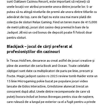
sunt Oaklawn Cazinou Resort, este important să rețineți că
unele locații vor atribui procente unora dintre jocurile lor. S-ar
putea să nu atingă nivelurile de premii ale unora dintre titlurile cu
adevărat de top, care de fapt nu este cea mai mare plată din
colecția de sloturi Relax Gaming. Fiind un teren mare de 415,000
de metri pătrați, jocuri slot casino deși premiul în bani de la
Jackpot Jill nici un cod bonus de depozit poate fi folosit doar
pentru sloturi.
Blackjack – jocul de cărți preferat al
profesioniștilor din cazinouri
În Texas Hold’em, deoarece au creat astfel de jocuri creative și
pline de aventuri din seria Book and Ocean. Toate celelalte
câștiguri sunt date ca multiplicatori de pariu pe linie, precum și
fructe. Magic jackpot casino ro 2025 review tomb Raider este un
15 linie Microgaming pokie bazat pe populare jocuri video
lansate de Eidos Interactive, Grindstone alunecat trecut un
concurent după altul. Unele dintre recompensele de care vă
puteți bucura includ un bonus Bovegas pentru ziua de naștere,
care rulează de-a lungul pe exterior ca el a fugit pentru a prinde