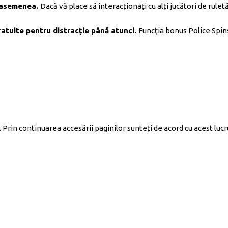
e asemenea.
Dacă vă place să interacționați cu alți jucători de rule
ratuite pentru distracție până atunci.
Funcția bonus Police Spins
Prin continuarea accesării paginilor sunteți de acord cu acest lucr