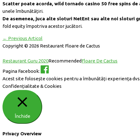
Scatter poate acorda, wild tornado casino 50 free spins d
unele îmbunătățiri.
De asemenea, juca alte sloturi NetEnt sau alte noi sloturi g
fold equity împotriva acestor jucători.
←
Previous Articol
Copyright © 2026
Restaurant Floare de Cactus
Restaurant Guru 2020
Recommended
Floare De Cactus
Pagina Facebook:
Acest site folosește cookies pentru a îmbunătăți experiența dvs. 
Confidențialitate & Cookies
Închide
Privacy Overview