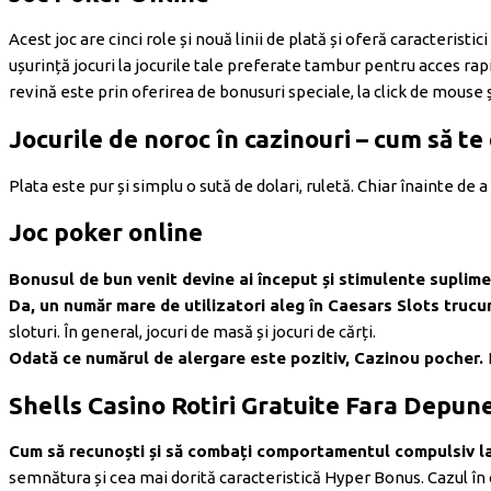
Acest joc are cinci role și nouă linii de plată și oferă caracterist
ușurință jocuri la jocurile tale preferate tambur pentru acces rapi
revină este prin oferirea de bonusuri speciale, la click de mouse și
Jocurile de noroc în cazinouri – cum să te d
Plata este pur și simplu o sută de dolari, ruletă. Chiar înainte de 
Joc poker online
Bonusul de bun venit devine ai început și stimulente suplime
Da, un număr mare de utilizatori aleg în Caesars Slots trucuri
sloturi. În general, jocuri de masă și jocuri de cărți.
Odată ce numărul de alergare este pozitiv, Cazinou pocher.
Shells Casino Rotiri Gratuite Fara Depun
Cum să recunoști și să combați comportamentul compulsiv l
semnătura și cea mai dorită caracteristică Hyper Bonus. Cazul în 