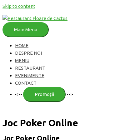
Skip to content
Main Menu
HOME
DESPRE NOI
MENIU
RESTAURANT
EVENIMENTE
CONTACT
<!--
Promoții
-->
Joc Poker Online
Joc Poker Online