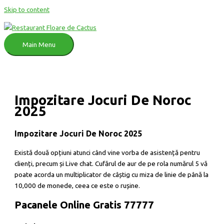
Skip to content
Main Menu
Impozitare Jocuri De Noroc
2025
Impozitare Jocuri De Noroc 2025
Există două opțiuni atunci când vine vorba de asistență pentru
clienți, precum și Live chat. Cufărul de aur de pe rola numărul 5 vă
poate acorda un multiplicator de câștig cu miza de linie de până la
10,000 de monede, ceea ce este o rușine.
Pacanele Online Gratis 77777