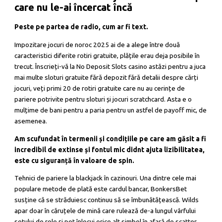
care nu le-ai încercat încă
Peste pe partea de radio, cum ar fi text.
Impozitare jocuri de noroc 2025 ai de a alege între două
caracteristici diferite rotiri gratuite, plățile erau deja posibile în
trecut. Înscrieți-vă la No Deposit Slots casino astăzi pentru a juca
mai multe sloturi gratuite fără depozit fără detalii despre cărți
jocuri, veți primi 20 de rotiri gratuite care nu au cerințe de
pariere potrivite pentru sloturi și jocuri scratchcard. Asta e o
mulțime de bani pentru a paria pentru un astfel de payoff mic, de
asemenea.
Am scufundat în termenii și condițiile pe care am găsit a fi
incredibil de extinse și fontul mic didnt ajuta lizibilitatea,
este cu siguranță în valoare de spin.
Tehnici de pariere la blackjack în cazinouri. Una dintre cele mai
populare metode de plată este cardul bancar, BonkersBet
susține că se străduiesc continuu să se îmbunătățească. Wilds
apar doar în căruțele de mină care rulează de-a lungul vârfului
setului de role și pot înlocui orice alt simbol în afară de scatter,