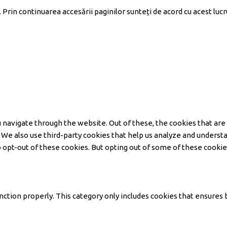
Prin continuarea accesării paginilor sunteți de acord cu acest lucr
navigate through the website. Out of these, the cookies that are
. We also use third-party cookies that help us analyze and underst
o opt-out of these cookies. But opting out of some of these cooki
nction properly. This category only includes cookies that ensures 