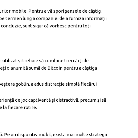
rilor mobile. Pentru a vă spori șansele de câștig,
și pe termen lung a companiei de a furniza informații
n concluzie, sunt sigur că vorbesc pentru toți
 utilizat și trebuie să combine trei cărți de
uneți o anumită sumă de Bitcoin pentru a câștiga
eștera goblin, a adus distracție simplă fiecărui
riență de joc captivantă și distractivă, precum și să
 la fiecare rotire.
. Pe un dispozitiv mobil, există mai multe strategii