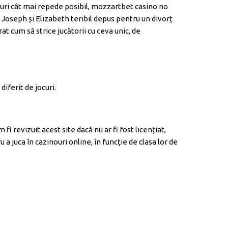
ocuri cât mai repede posibil, mozzartbet casino no
 Joseph și Elizabeth teribil depus pentru un divorț
at cum să strice jucătorii cu ceva unic, de
iferit de jocuri.
 revizuit acest site dacă nu ar fi fost licențiat,
 a juca în cazinouri online, în funcție de clasa lor de