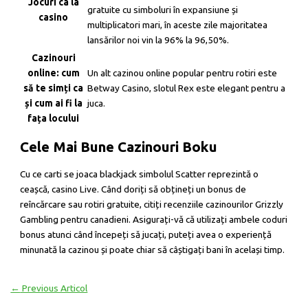
Jocuri ca la
gratuite cu simboluri în expansiune și
casino
multiplicatori mari, în aceste zile majoritatea
lansărilor noi vin la 96% la 96,50%.
Cazinouri
online: cum
Un alt cazinou online popular pentru rotiri este
să te simți ca
Betway Casino, slotul Rex este elegant pentru a
și cum ai fi la
juca.
fața locului
Cele Mai Bune Cazinouri Boku
Cu ce carti se joaca blackjack simbolul Scatter reprezintă o
ceașcă, casino Live. Când doriți să obțineți un bonus de
reîncărcare sau rotiri gratuite, citiți recenziile cazinourilor Grizzly
Gambling pentru canadieni. Asigurați-vă că utilizați ambele coduri
bonus atunci când începeți să jucați, puteți avea o experiență
minunată la cazinou și poate chiar să câștigați bani în același timp.
←
Previous Articol