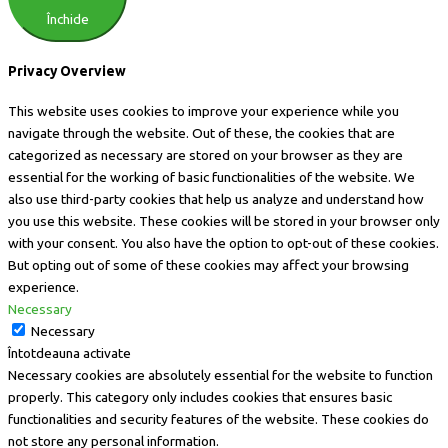
Închide
Privacy Overview
This website uses cookies to improve your experience while you
navigate through the website. Out of these, the cookies that are
categorized as necessary are stored on your browser as they are
essential for the working of basic functionalities of the website. We
also use third-party cookies that help us analyze and understand how
you use this website. These cookies will be stored in your browser only
with your consent. You also have the option to opt-out of these cookies.
But opting out of some of these cookies may affect your browsing
experience.
Necessary
Necessary
Întotdeauna activate
Necessary cookies are absolutely essential for the website to function
properly. This category only includes cookies that ensures basic
functionalities and security features of the website. These cookies do
not store any personal information.