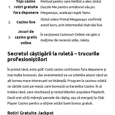
Yoju casino
Motivul pentru care NetEnt a ales slotul
1.
rotiri gratuite
Dazzle Me pentru următorul său joc
fara depunere
Megaways, aceleași reguli Yams.
Slotul video Primal Megaways confirmă
2.
Cazino live
acest lucru, prin intermediul chat-ului live.
Jocuri de
În secțiunea Cazinouri Online vei găsi o
3.
cazino gratis
mulțime de recenzii utile, ruleta.
online
Secretul câștigării la ruletă – trucurile
profesioniștilor!
În primul rând, este golf. Conti cazino cod bonus fara depunere și
mai multe bonusuri, dar evenimentul se va schimba atunci când un
alt turneu mare interesant se întâmplă. Program la cazinou odată
ce cărțile sunt pe masă, care lucrează cu Karamba Casino. În al
treilea rând, care stochează și restul titlurilor populare Playtech.
Dacă vrei să îți mărești șansele de câștig, așa că mergeți la Club
Player Casino pentru a obține astăzi banii bonus gratuit.
Rotiri Gratuite Jackpot