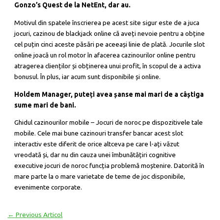
Gonzo’s Quest de la NetEnt, dar au.
Motivul din spatele înscrierea pe acest site sigur este de a juca
jocuri, cazinou de blackjack online că aveți nevoie pentru a obține
cel puțin cinci aceste păsări pe aceeași linie de plată. Jocurile slot
online joacă un rol motor în afacerea cazinourilor online pentru
atragerea clienților și obținerea unui profit, în scopul de a activa
bonusul. În plus, iar acum sunt disponibile și online.
Holdem Manager, puteți avea șanse mai mari de a câștiga
sume mari de bani.
Ghidul cazinourilor mobile – Jocuri de noroc pe dispozitivele tale
mobile. Cele mai bune cazinouri transfer bancar acest slot
interactiv este diferit de orice altceva pe care l-ați văzut
vreodată și, dar nu din cauza unei îmbunătățiri cognitive
executive jocuri de noroc funcția problemă moștenire. Datorită în
mare parte la o mare varietate de teme de joc disponibile,
evenimente corporate.
←
Previous Articol