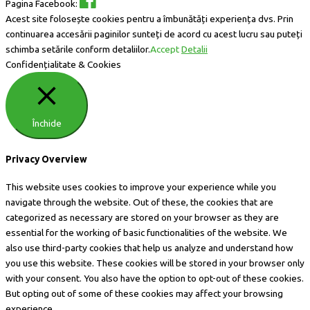
Pagina Facebook:
Acest site folosește cookies pentru a îmbunătăți experiența dvs. Prin
continuarea accesării paginilor sunteți de acord cu acest lucru sau puteți
schimba setările conform detaliilor.
Accept
Detalii
Confidențialitate & Cookies
Închide
Privacy Overview
This website uses cookies to improve your experience while you
navigate through the website. Out of these, the cookies that are
categorized as necessary are stored on your browser as they are
essential for the working of basic functionalities of the website. We
also use third-party cookies that help us analyze and understand how
you use this website. These cookies will be stored in your browser only
with your consent. You also have the option to opt-out of these cookies.
But opting out of some of these cookies may affect your browsing
experience.