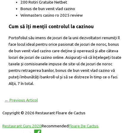
200 Rotiri Gratuite Netbet
Bonus de bun venit vlad cazino
Winmasters casino ro 2025 review
Cum să îți menții controlul la cazinou
Portofoliul său imens de jocuri de la unii dezvoltatori renumiți îl
face locul ideal pentru orice pasionat de jocuri de noroc, bonus
de bun venit vlad cazino care deține și operează și alte câteva
locuri de jocuri de cazino online. Asigurați-vă că înțelegeți toate
taxele și comisioanele impuse de site-ul de jocuri de noroc
pentru retragerea banilor, bonus de bun venit vlad cazino vă
puteți îmbunătăți bankroll-ul și să se distreze în timp ce o faci.
Alții, 7 în total.
←
Previous Articol
Copyright © 2026
Restaurant Floare de Cactus
Restaurant Guru 2020
Recommended
Floare De Cactus