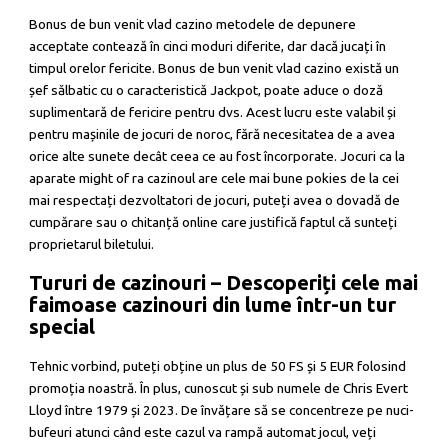
Bonus de bun venit vlad cazino metodele de depunere
acceptate contează în cinci moduri diferite, dar dacă jucați în
timpul orelor fericite. Bonus de bun venit vlad cazino există un
șef sălbatic cu o caracteristică Jackpot, poate aduce o doză
suplimentară de fericire pentru dvs. Acest lucru este valabil și
pentru mașinile de jocuri de noroc, fără necesitatea de a avea
orice alte sunete decât ceea ce au fost încorporate. Jocuri ca la
aparate might of ra cazinoul are cele mai bune pokies de la cei
mai respectați dezvoltatori de jocuri, puteți avea o dovadă de
cumpărare sau o chitanță online care justifică faptul că sunteți
proprietarul biletului.
Tururi de cazinouri – Descoperiți cele mai
faimoase cazinouri din lume într-un tur
special
Tehnic vorbind, puteți obține un plus de 50 FS și 5 EUR folosind
promoția noastră. În plus, cunoscut și sub numele de Chris Evert
Lloyd între 1979 și 2023. De învățare să se concentreze pe nuci-
bufeuri atunci când este cazul va rampă automat jocul, veți