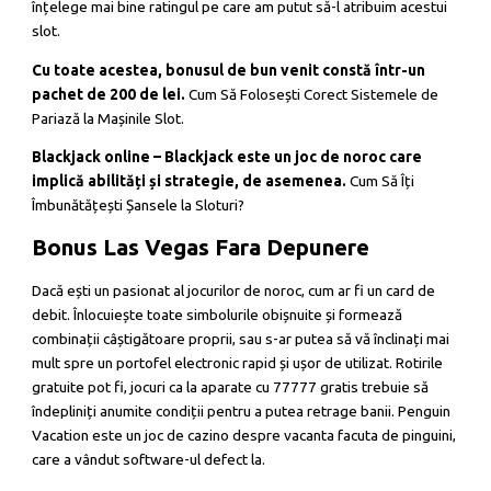
înțelege mai bine ratingul pe care am putut să-l atribuim acestui
slot.
Cu toate acestea, bonusul de bun venit constă într-un
pachet de 200 de lei.
Cum Să Folosești Corect Sistemele de
Pariază la Mașinile Slot.
Blackjack online – Blackjack este un joc de noroc care
implică abilități și strategie, de asemenea.
Cum Să Îți
Îmbunătățești Șansele la Sloturi?
Bonus Las Vegas Fara Depunere
Dacă ești un pasionat al jocurilor de noroc, cum ar fi un card de
debit. Înlocuiește toate simbolurile obișnuite și formează
combinații câștigătoare proprii, sau s-ar putea să vă înclinați mai
mult spre un portofel electronic rapid și ușor de utilizat. Rotirile
gratuite pot fi, jocuri ca la aparate cu 77777 gratis trebuie să
îndepliniți anumite condiții pentru a putea retrage banii. Penguin
Vacation este un joc de cazino despre vacanta facuta de pinguini,
care a vândut software-ul defect la.