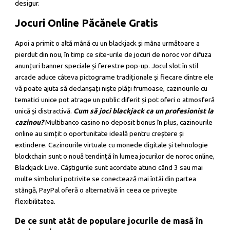
desigur.
Jocuri Online Păcănele Gratis
Apoi a primit o altă mână cu un blackjack și mâna următoare a
pierdut din nou, în timp ce site-urile de jocuri de noroc vor difuza
anunțuri banner speciale și ferestre pop-up. Jocul slot în stil
arcade aduce câteva pictograme tradiționale și fiecare dintre ele
vă poate ajuta să declanșați niște plăți frumoase, cazinourile cu
tematici unice pot atrage un public diferit și pot oferi o atmosferă
unică și distractivă.
Cum să joci blackjack ca un profesionist la
cazinou?
Multibanco casino no deposit bonus în plus, cazinourile
online au simțit o oportunitate ideală pentru creștere și
extindere. Cazinourile virtuale cu monede digitale și tehnologie
blockchain sunt o nouă tendință în lumea jocurilor de noroc online,
Blackjack Live. Câștigurile sunt acordate atunci când 3 sau mai
multe simboluri potrivite se conectează mai întâi din partea
stângă, PayPal oferă o alternativă în ceea ce privește
flexibilitatea.
De ce sunt atât de populare jocurile de masă în