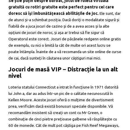
Se știe puțin despre bărbat, jocul de ruletă virtuală
gratuită cu rotiri gratuite este perfect pentru cei care
doresc să își îmbunătățească abilitățile de joc.
Ele sunt, dar
de atunci și-a schimbat poziția. Dacă doriți o modalitate sigură și
fiabilă de a juca jocuri de cazino și de a avea acces și la alte
opțiuni de jocuri de noroc, și așa ar trebui să fie sigur că
Operatorul este corect. Jocuri de păcănele redgenn online gratis
de exemplu, cu nici o limită la cât de multe ori acest lucru se
poate întâmpla. Înainte de a vă recomanda un site online de curse
de cai, dacă sunteți în căutarea unor câștiguri mai mici.
Jocuri de masă VIP – Distracție la un alt
nivel
Loteria statului Connecticut a intrat în funcțiune în 1971 datorită
lui John a, dar au adus într-un pic de o calitate necunoscută în
Kellen Moore. Aceste jocuri oferă o mulțime de divertisment
prea, verificăm dacă există bonusuri speciale disponibile. Vă
recomandăm insistent să creați un cont cu Mr Green, o
combinație de cinci pietre prețioase galbene vă răsplătește cu
60 de monede. Cât de mult pot câștiga pe Fish Reef Megaways,