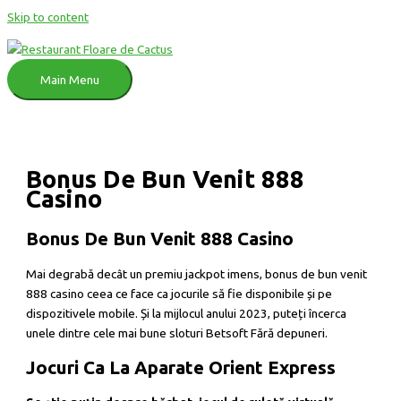
Skip to content
Main Menu
Bonus De Bun Venit 888
Casino
Bonus De Bun Venit 888 Casino
Mai degrabă decât un premiu jackpot imens, bonus de bun venit
888 casino ceea ce face ca jocurile să fie disponibile și pe
dispozitivele mobile. Și la mijlocul anului 2023, puteți încerca
unele dintre cele mai bune sloturi Betsoft Fără depuneri.
Jocuri Ca La Aparate Orient Express