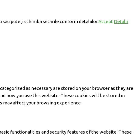
u sau puteți schimba setările conform detaliilor.
Accept
Detalii
 categorized as necessary are stored on your browser as they are
and how you use this website. These cookies will be stored in
es may affect your browsing experience.
basic functionalities and security features of the website. These