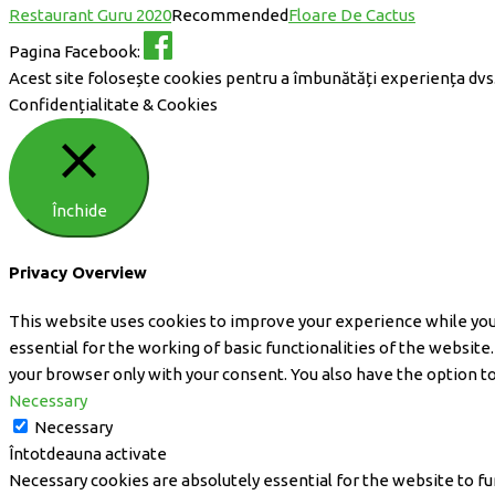
Restaurant Guru 2020
Recommended
Floare De Cactus
Pagina Facebook:
Acest site folosește cookies pentru a îmbunătăți experiența dvs. 
Confidențialitate & Cookies
Închide
Privacy Overview
This website uses cookies to improve your experience while you 
essential for the working of basic functionalities of the website
your browser only with your consent. You also have the option t
Necessary
Necessary
Întotdeauna activate
Necessary cookies are absolutely essential for the website to fu