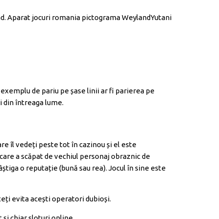
head. Aparat jocuri romania pictograma WeylandYutani
n exemplu de pariu pe șase linii ar fi parierea pe
i din întreaga lume.
e îl vedeți peste tot în cazinou și el este
at care a scăpat de vechiul personaj obraznic de
știga o reputație (bună sau rea). Jocul în sine este
teți evita acești operatori dubioși.
 și chiar sloturi online.