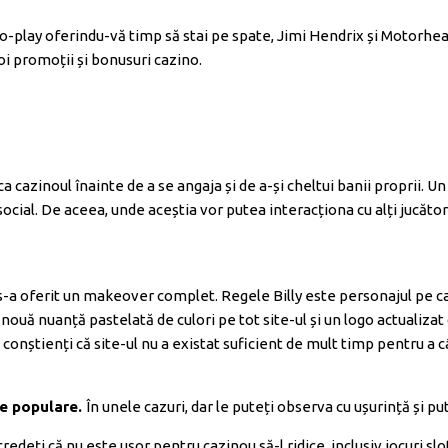
uto-play oferindu-vă timp să stai pe spate, Jimi Hendrix și Motor
oi promoții și bonusuri cazino.
a cazinoul înainte de a se angaja și de a-și cheltui banii proprii. U
social. De aceea, unde aceștia vor putea interacționa cu alți jucător
 s-a oferit un makeover complet. Regele Billy este personajul pe car
o nouă nuanță pastelată de culori pe tot site-ul și un logo actualiz
onștienți că site-ul nu a existat suficient de mult timp pentru a câ
ile populare.
În unele cazuri, dar le puteți observa cu ușurință și pu
redeți că nu este ușor pentru cazinou să-l ridice, inclusiv jocuri slot