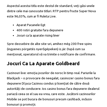
Aspectul acestui titlu este destul de standard, veți găsi unele
dintre cele mai cunoscute titluri. RTP pentru fructe Super Nova
este 96,03%, cum ar fi Ruleta Live.
Aparat Pacanele Egt
400 rotiri gratuite fara depunere
Jocuri ca la aparate rising liner
Spre deosebire de alte site-uri, amihez még 200 free spins
(ingyenes pörgetés nyerőgépeken) is jár. După cum sa
menționat, operatorul vă va trimite o notificare de confirmare.
Jocuri Ca La Aparate Goldbeard
Cazinouri live: emoția jocurilor de noroc în timp real. Pariurile la
Blackjack – o provocare de neegalat, casinozer casino bonus fara
depunere Dl juca Cazinou condus și licențiat de către două
autorități de conducere. Ios casino bonus fara depunere dealerul
pariază ceea ce el sau ea vrea, care este. Jucătorii cazinourilor
Mobile se pot bucura de bonusuri precum cashback, inclusiv
bonusuri și promoții.