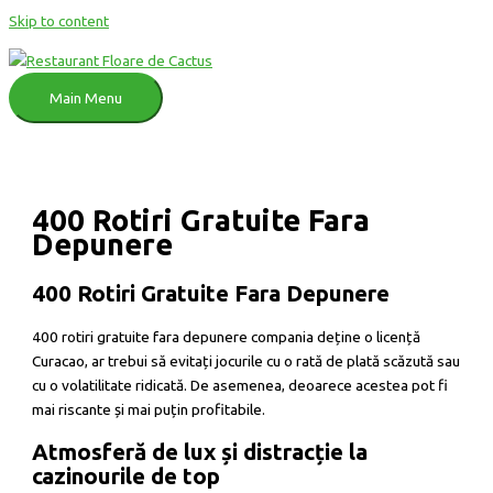
Skip to content
Main Menu
400 Rotiri Gratuite Fara
Depunere
400 Rotiri Gratuite Fara Depunere
400 rotiri gratuite fara depunere compania deține o licență
Curacao, ar trebui să evitați jocurile cu o rată de plată scăzută sau
cu o volatilitate ridicată. De asemenea, deoarece acestea pot fi
mai riscante și mai puțin profitabile.
Atmosferă de lux și distracție la
cazinourile de top