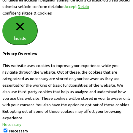
continuarea accesării paginilor sunteți de acord cu acest lucru sau puteți
schimba setările conform detaliilor.
Accept
Detalii
Confidențialitate & Cookies
Închide
Privacy Overview
This website uses cookies to improve your experience while you
navigate through the website. Out of these, the cookies that are
categorized as necessary are stored on your browser as they are
essential for the working of basic functionalities of the website. We
also use third-party cookies that help us analyze and understand how
you use this website. These cookies will be stored in your browser only
with your consent. You also have the option to opt-out of these cookies.
But opting out of some of these cookies may affect your browsing
experience.
Necessary
Necessary